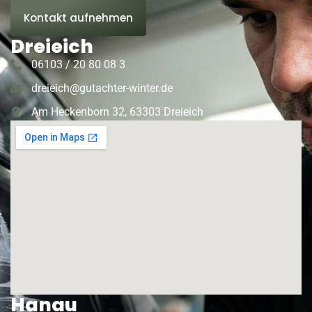
Kontakt aufnehmen
Dreieich
06103 / 20 80 08 3
dreieich@gutachter-winter.de
Am Heckenborn 32, 63303 Dreieich
Hanau