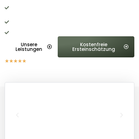
Erstellung des Gutachtens innerhalb von 24–48
Stunden
Kostenloser Vor-Ort-Service in Dreieich und Umgebung
15.000+ zufriedene & glückliche Kunden
Unsere
Kostenfreie
Leistungen
Ersteinschätzung
★
★
★
★
★
5,0 auf Basis der 48 Google Bewertungen