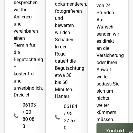
besprechen
dokumentieren,
von 24
wir Ihr
fotografieren
Stunden.
Anliegen
und
Auf
und
bewerten
Wunsch
vereinbaren
wir den
senden wir
einen
Schaden.
es direkt
Termin für
In der
an die
die
Regel
Versicherung
Begutachtung
dauert die
oder Ihren
–
Begutachtung
Anwalt
kostenfrei
etwa 30
weiter,
und
bis 60
sodass Sie
unverbindlich.
Minuten.
sich um
Dreieich
Hanau
nichts
06103
weiter
06184
/ 20
kümmern
/ 95
80 08
müssen.
27 57
3
0
Kontakt