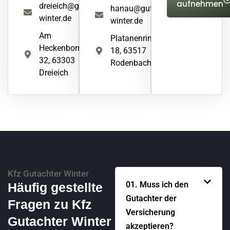
aufnehmen
dreieich@gutachter-
hanau@gutachter-
winter.de
winter.de
Am
Platanenring
Heckenborn
18, 63517
32, 63303
Rodenbach
Dreieich
Kfz Gutachter Winter
01. Muss ich den
Häufig gestellte
Gutachter der
Fragen zu Kfz
Versicherung
Gutachter Winter
akzeptieren?