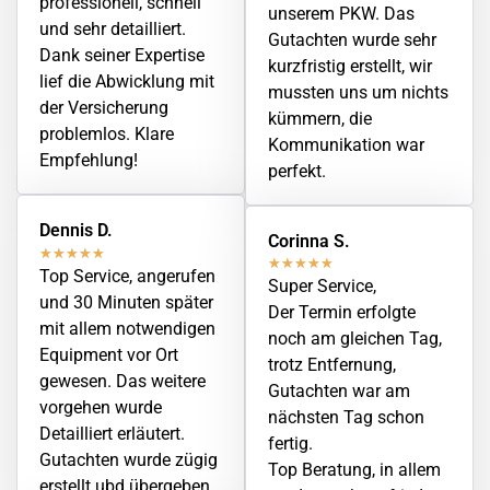
professionell, schnell
unserem PKW. Das
und sehr detailliert.
Gutachten wurde sehr
Dank seiner Expertise
kurzfristig erstellt, wir
lief die Abwicklung mit
mussten uns um nichts
der Versicherung
kümmern, die
problemlos. Klare
Kommunikation war
Empfehlung!
perfekt.
Dennis D.
Corinna S.
★
★
★
★
★
★
★
★
★
★
Top Service, angerufen
Super Service,
und 30 Minuten später
Der Termin erfolgte
mit allem notwendigen
noch am gleichen Tag,
Equipment vor Ort
trotz Entfernung,
gewesen. Das weitere
Gutachten war am
vorgehen wurde
nächsten Tag schon
Detailliert erläutert.
fertig.
Gutachten wurde zügig
Top Beratung, in allem
erstellt ubd übergeben.