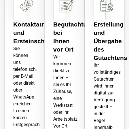
Kontaktaufnahme
Begutachtung
Erstellung
und
bei
und
Ersteinschätzung
Ihnen
Übergabe
Sie
vor Ort
des
können
Wir
Gutachtens
uns
kommen
Ihr
telefonisch,
direkt zu
vollständiges
per E-Mail
Ihnen –
Gutachten
oder direkt
sei es Ihr
wird Ihnen
über
Zuhause,
digital zur
WhatsApp
eine
Verfügung
erreichen.
Werkstatt
gestellt –
In einem
oder Ihr
in der
kurzen
Arbeitsplatz.
Regel
Erstgespräch
Vor Ort
innerhalb