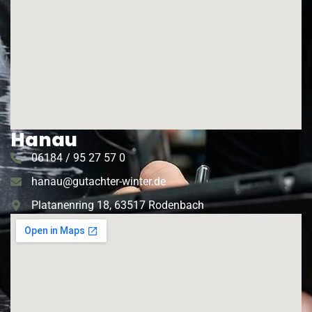
Hanau
06184 / 95 27 57 0
hanau@gutachter-winter.de
Platanenring 18, 63517 Rodenbach