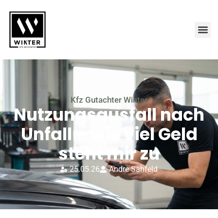
Kfz Gutachter Winter
Nutzungsausfall nach
Unfall – wie viel Geld
steht mir zu
25.05.26
Andre Sahfeld