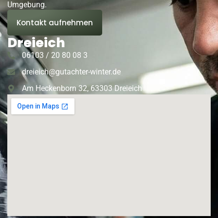
Umgebung.
Kontakt aufnehmen
Dreieich
06103 / 20 80 08 3
dreieich@gutachter-winter.de
Am Heckenborn 32, 63303 Dreieich