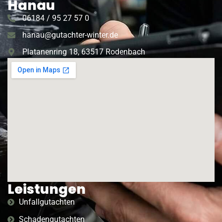
Hanau
06184 / 95 27 57 0
hanau@gutachter-winter.de
Platanenring 18, 63517 Rodenbach
Leistungen
Unfallgutachten
Schadengutachten