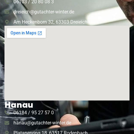
06103 / 20 80 08 3
dreieich@gutachter-winter.de
Am Heckenborn 32, 63303 Dreieich
Hanau
06184 / 95 27 57 0
hanau@gutachter-winter.de
Platanenring 18, 63517 Rodenbach