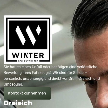
Sie hatten einen Unfall oder benötigen eine verlässliche
Bewertung Ihres Fahrzeugs? Wir sind für Sie da –
persönlich, unabhängig und direkt vor Ort in Dreieich und
Umgebung.
Kontakt aufnehmen
Dreieich